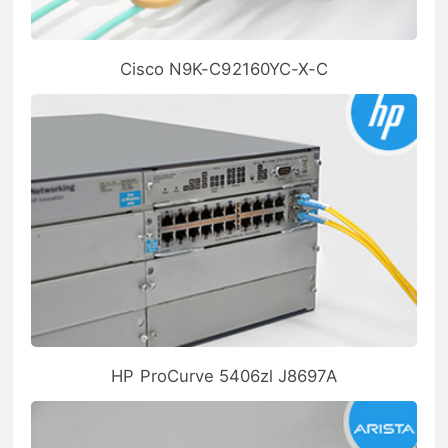
Cisco N9K-C92160YC-X-C
HP ProCurve 5406zl J8697A