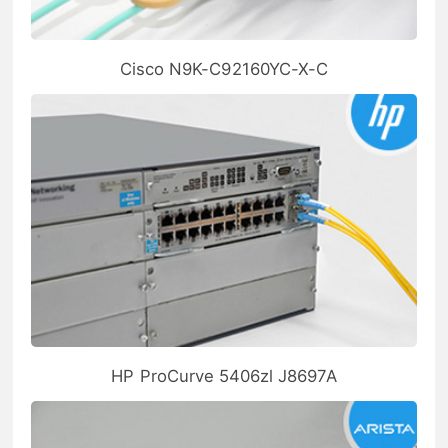
Cisco N9K-C92160YC-X-C
HP ProCurve 5406zl J8697A