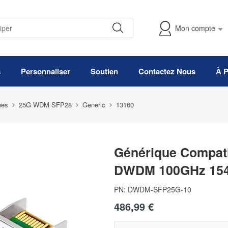
Mon compte
s
Personnaliser
Soutien
Contactez Nous
À 
ues
25G WDM SFP28
Generic
13160
Générique Compat
DWDM 100GHz 15
PN:
DWDM-SFP25G-10
486,99 €