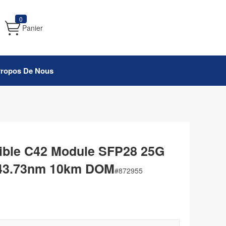
0
Panier
Propos De Nous
ible C42 Module SFP28 25G
43.73nm 10km DOM
#
872955