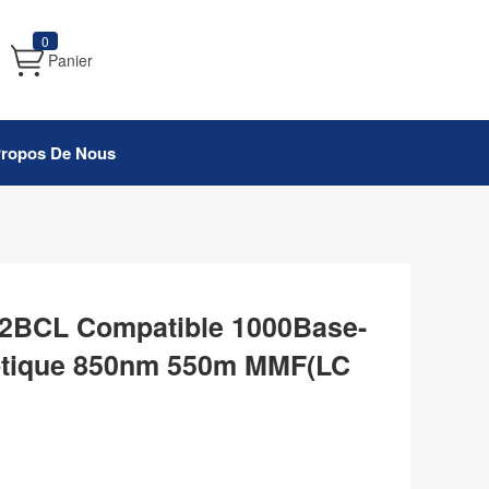
0
Panier
Propos De Nous
P2BCL Compatible 1000Base-
tique 850nm 550m MMF(LC