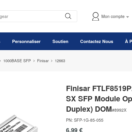
Mon compte
s
Personnaliser
Soutien
Contactez Nous
À 
1000BASE SFP
Finisar
12663
Finisar FTLF8519
SX SFP Module Op
Duplex) DOM
#
8992X
PN:
SFP-1G-85-055
6,99 €