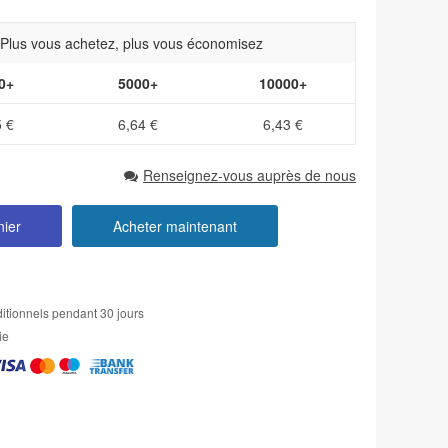
- Plus vous achetez, plus vous économisez
0+
5000+
10000+
5 €
6,64 €
6,43 €
Renseignez-vous auprès de nous
nier
Acheter maintenant
itionnels pendant 30 jours
ie