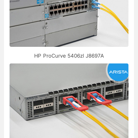
HP ProCurve 5406zl J8697A