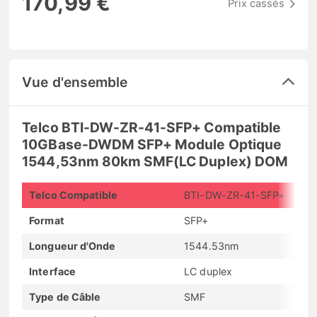
170,99 €
Prix cassés
Vue d'ensemble
Telco BTI-DW-ZR-41-SFP+ Compatible
10GBase-DWDM SFP+ Module Optique
1544,53nm 80km SMF(LC Duplex) DOM
Telco Compatible
BTI-DW-ZR-41-SFP+
Format
SFP+
Longueur d'Onde
1544.53nm
Interface
LC duplex
Type de Câble
SMF