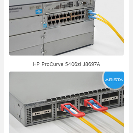
HP ProCurve 5406zl J8697A