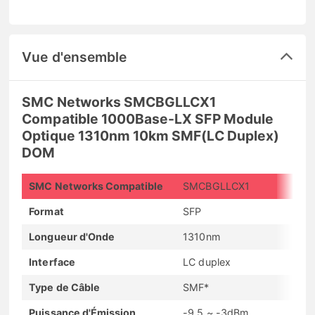
Vue d'ensemble
SMC Networks SMCBGLLCX1
Compatible 1000Base-LX SFP Module
Optique 1310nm 10km SMF(LC Duplex)
DOM
SMC Networks Compatible
SMCBGLLCX1
Format
SFP
Longueur d'Onde
1310nm
Interface
LC duplex
Type de Câble
SMF*
Puissance d'Émission
-9.5 ~ -3dBm