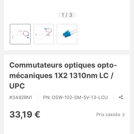
1
/
3
Commutateurs optiques opto-
mécaniques 1X2 1310nm LC /
UPC
#
34828N1
PN:
OSW-102-SM-5V-13-LCU
33,19 €
Prix cassés