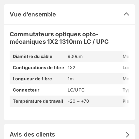
Vue d'ensemble
Commutateurs optiques opto-
mécaniques 1X2 1310nm LC / UPC
Diamètre du câble
900um
Mode f
Configurations de fibre
1X2
Longue
Longueur de fibre
1m
Modèle
Connecteur
LC/UPC
Type d
Température de travail
-20 ~ +70
Plage d
Avis des clients